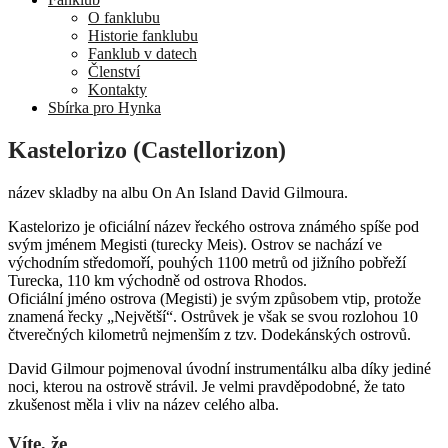
O fanklubu
Historie fanklubu
Fanklub v datech
Členství
Kontakty
Sbírka pro Hynka
Kastelorizo (Castellorizon)
název skladby na albu On An Island David Gilmoura.
Kastelorizo je oficiální název řeckého ostrova známého spíše pod
svým jménem Megisti (turecky Meis). Ostrov se nachází ve
východním středomoří, pouhých 1100 metrů od jižního pobřeží
Turecka, 110 km východně od ostrova Rhodos.
Oficiální jméno ostrova (Megisti) je svým způsobem vtip, protože
znamená řecky „Největší“. Ostrůvek je však se svou rozlohou 10
čtverečných kilometrů nejmenším z tzv. Dodekánských ostrovů.
David Gilmour pojmenoval úvodní instrumentálku alba díky jediné
noci, kterou na ostrově strávil. Je velmi pravděpodobné, že tato
zkušenost měla i vliv na název celého alba.
Víte, že