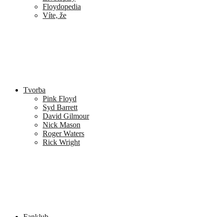
Floydopedia
Víte, že
Tvorba
Pink Floyd
Syd Barrett
David Gilmour
Nick Mason
Roger Waters
Rick Wright
Fanklub