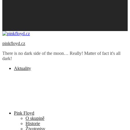
pinkfloyd.cz
There is no dark side of the moon… Really! Matter of fact it's all
dark!
Aktuality
Pink Floyd
O skupině
Historie
Životopisy