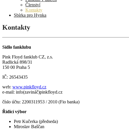
Členství
Kontakty
Sbírka pro Hynka
Kontakty
Sídlo fanklubu
Pink Floyd fanklub CZ, z.s.
Radlická 898/31
150 00 Praha 5
IČ: 26543435
web:
www.pinkfloyd.cz
e-mail: info(zavináč)pinkfloyd.cz
číslo účtu: 2200311953 / 2010 (Fio banka)
Řídicí výbor
Petr Kučerka (předseda)
Miroslav Baščan