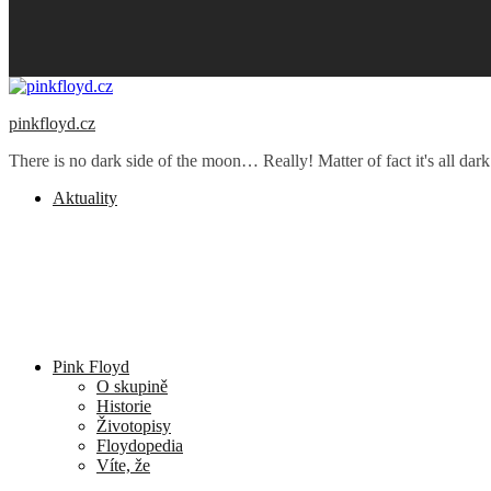
pinkfloyd.cz
There is no dark side of the moon… Really! Matter of fact it's all dark
Aktuality
Pink Floyd
O skupině
Historie
Životopisy
Floydopedia
Víte, že