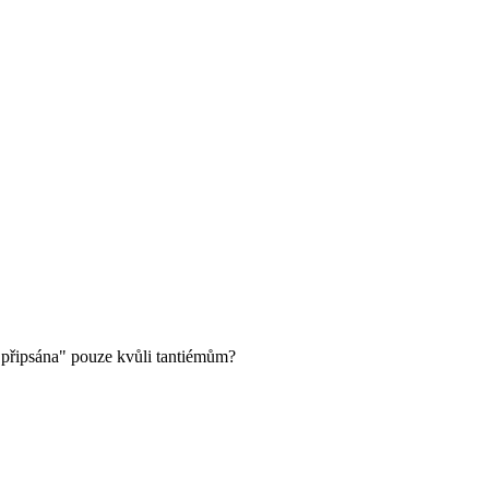
"připsána" pouze kvůli tantiémům?