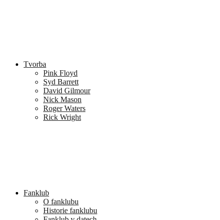
Tvorba
Pink Floyd
Syd Barrett
David Gilmour
Nick Mason
Roger Waters
Rick Wright
Fanklub
O fanklubu
Historie fanklubu
Fanklub v datech