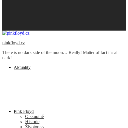
pinkfloyd.cz
There is no dark side of the moon… Really! Matter of fact it's all
dark!
Aktuality
Pink Floyd
O skupině
Historie
Životopisy