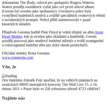
dokumentu The Body, oslovil pro spolupráci Rogera Waterse.
Waters později soundtrack vydal jako své první sólové album
(Geesin byl uveden jako spoluautor). Geesinova práce byla
vymýšlení hudebních motivů a zvláště speciálních zvukových efektů
a novátorských postupů. Nebyl příliš zainteresován v psaní
klasických skladeb.
Příspěvek Geesina hudbě Pink Floyd je velmi zřejmý na albu
Atom
Heart Mother
, kde je uveden jako skladatel a hudebník. Geesin
později pracoval jako studiový hudební inženýr a tvořil avantgardní
a extravagantní hudební alba pro úzký okruh posluchačů.
Oficiální stránky Rona Geesina:
www.rongeesin.com
Víte, že
člen fanklubu Zdeněk Fráz spočítal, že na velkých plakátech na
zastávkách MHD inzerujících koncerty The Wall Live 15. a 16.
dubna 2011 v Praze bylo ve Zdi zobrazeno přesně 4723 cihliček?
Najdete nás