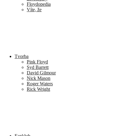
Floydopedia
Víte, že
Tvorba
Pink Floyd
Syd Barrett
David Gilmour
Nick Mason
Roger Waters
Rick Wright
Fanklub