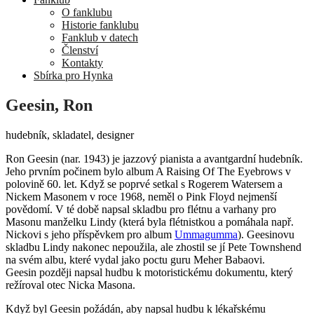
O fanklubu
Historie fanklubu
Fanklub v datech
Členství
Kontakty
Sbírka pro Hynka
Geesin, Ron
hudebník, skladatel, designer
Ron Geesin (nar. 1943) je jazzový pianista a avantgardní hudebník.
Jeho prvním počinem bylo album A Raising Of The Eyebrows v
polovině 60. let. Když se poprvé setkal s Rogerem Watersem a
Nickem Masonem v roce 1968, neměl o Pink Floyd nejmenší
povědomí. V té době napsal skladbu pro flétnu a varhany pro
Masonu manželku Lindy (která byla flétnistkou a pomáhala např.
Nickovi s jeho příspěvkem pro album
Ummagumma
). Geesinovu
skladbu Lindy nakonec nepoužila, ale zhostil se jí Pete Townshend
na svém albu, které vydal jako poctu guru Meher Babaovi.
Geesin později napsal hudbu k motoristickému dokumentu, který
režíroval otec Nicka Masona.
Když byl Geesin požádán, aby napsal hudbu k lékařskému