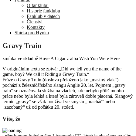
O fanklubu
Historie fanklubu
Fanklub v datech
Členství
Kontakty
Sbírka pro Hynka
Gravy Train
zmínka ve skladbě Have A Cigar z alba Wish You Were Here
V originálním textu se zpívá: „Did we tell you the name of the
game, boy? We call it Riding a Gravy Train.“
Fráze o Gravy Train (doslova přeloženo jako „mastný vlak“)
pochází z železničářského slangu Anglie 20. let. Pojmem „gravy
train“ se označovala služba na vlacích, kde nebylo příliš mnoho
práce nebo byla lehká a která byla zároveň dobře placená. Slangový
termín „gravy“ se však používal ve smyslu „pracháč“ nebo
„zazobaný“ už od počátku 20. století.
Víte, že
i přes hymnu fotbalového Liverpoolu FC, která je obsažena na albu