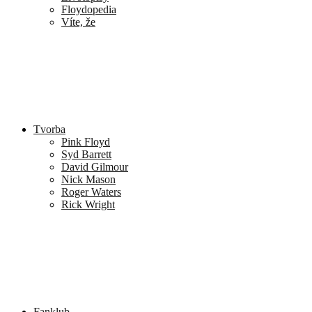
Floydopedia
Víte, že
Tvorba
Pink Floyd
Syd Barrett
David Gilmour
Nick Mason
Roger Waters
Rick Wright
Fanklub