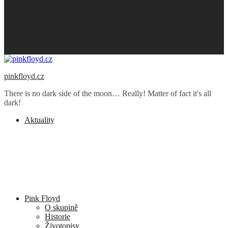
pinkfloyd.cz
There is no dark side of the moon… Really! Matter of fact it's all
dark!
Aktuality
Pink Floyd
O skupině
Historie
Životopisy