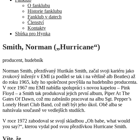
O fanklubu
Historie fanklubu
Fanklub v datech
Členství
Kontakty
Sbírka pro Hynka
Smith, Norman („Hurricane“)
producent, hudebník
Norman Smith, přezdívaný Hurikán Smith, začal svoji kariéru jako
zvukový inženýr v EMI (a podílel se tak i na většině alb Beatles) až
do roku 1965, kdy ho společnost povýšila na hudebního producenta.
V roce 1967 mu EMI nabídla spolupráci s novou kapelou – Pink
Floyd – a Smith tak produkoval jejich první album, Piper At The
Gates Of Dawn, což mu zabránilo pracovat na albu Sgt. Pepper’s
Lonely Heart Club Band, což měl být jeho úkol. Obě alba se
nahrávala současně ve vedlejších studiích.
V roce 1972 zabodoval se svojí skladbou „Oh babe, what would
you say?“, kterou vydal pod svou přezdívkou Hurricane Smith.
Víte, že