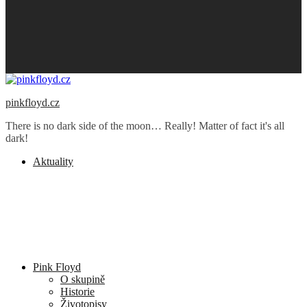
pinkfloyd.cz
There is no dark side of the moon… Really! Matter of fact it's all
dark!
Aktuality
Pink Floyd
O skupině
Historie
Životopisy