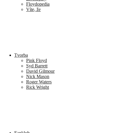
Floydopedia
Víte, že
Tvorba
Pink Floyd
Syd Barrett
David Gilmour
Nick Mason
Roger Waters
Rick Wright
Fanklub