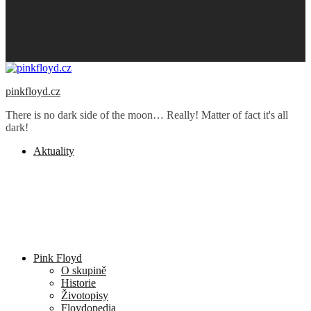
pinkfloyd.cz
There is no dark side of the moon… Really! Matter of fact it's all
dark!
Aktuality
Pink Floyd
O skupině
Historie
Životopisy
Floydopedia