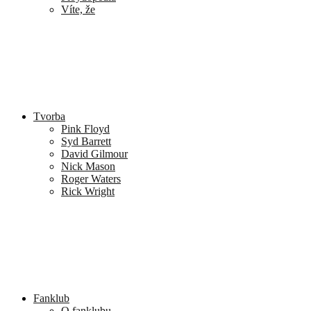
Víte, že
Tvorba
Pink Floyd
Syd Barrett
David Gilmour
Nick Mason
Roger Waters
Rick Wright
Fanklub
O fanklubu