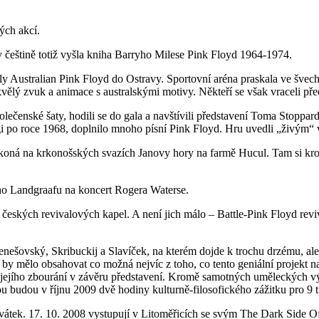
ých akcí.
v češtině totiž vyšla kniha Barryho Milese Pink Floyd 1964-1974.
y Australian Pink Floyd do Ostravy. Sportovní aréna praskala ve švech
ělý zvuk a animace s australskými motivy. Někteří se však vraceli pře
společenské šaty, hodili se do gala a navštívili představení Toma Stop
dgi po roce 1968, doplnilo mnoho písní Pink Floyd. Hru uvedli „živým
át koná na krkonošských svazích Janovy hory na farmě Hucul. Tam si k
ho Landgraafu na koncert Rogera Waterse.
českých revivalových kapel. A není jich málo – Battle-Pink Floyd revi
enešovský, Skribuckij a Slavíček, na kterém dojde k trochu drzému, a
 by mělo obsahovat co možná nejvíc z toho, co tento geniální projekt n
ě jejího zbourání v závěru představení. Kromě samotných uměleckých 
ou budou v říjnu 2009 dvě hodiny kulturně-filosofického zážitku pro 9
átek. 17. 10. 2008 vystupují v Litoměřicích se svým The Dark Side Of 