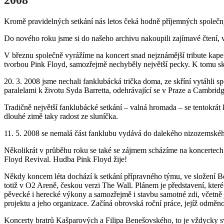
Kromě pravidelných setkání nás letos čeká hodně příjemných společn
Do nového roku jsme si do našeho archivu nakoupili zajímavé čtení, 
V březnu společně vyrážíme na koncert snad nejznámější tribute kapel
tvorbou Pink Floyd, samozřejmě nechyběly největší pecky. K tomu skv
20. 3. 2008 jsme nechali fanklubácká trička doma, ze skříní vytáhli 
paralelami k životu Syda Barretta, odehrávající se v Praze a Cambri
Tradičně největší fanklubácké setkání – valná hromada – se tentokr
dlouhé zimě taky radost ze sluníčka.
11. 5. 2008 se nemalá část fanklubu vydává do dalekého nizozemské
Několikrát v průběhu roku se také se zájmem scházíme na koncertech 
Floyd Revival. Hudba Pink Floyd žije!
Někdy koncem léta dochází k setkání přípravného týmu, ve složení B
totiž v O2 Areně, českou verzi The Wall. Plánem je představení, které
pěvecké i herecké výkony a samozřejmě i stavbu samotné zdi, včetn
projektu a jeho organizace. Začíná obrovská roční práce, jejíž odměn
Koncerty bratrů Kašparových a Filipa Benešovského, to je vždycky sv