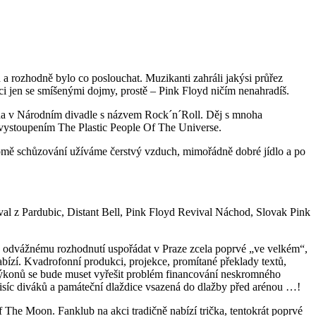
 a rozhodně bylo co poslouchat. Muzikanti zahráli jakýsi průřez
ci jen se smíšenými dojmy, prostě – Pink Floyd ničím nenahradíš.
parda v Národním divadle s názvem Rock´n´Roll. Děj s mnoha
“ vystoupením The Plastic People Of The Universe.
romě schůzování užíváme čerstvý vzduch, mimořádně dobré jídlo a po
val z Pardubic, Distant Bell, Pink Floyd Revival Náchod, Slovak Pink
le odvážnému rozhodnutí uspořádat v Praze zcela poprvé „ve velkém“,
abízí. Kvadrofonní produkci, projekce, promítané překlady textů,
výkonů se bude muset vyřešit problém financování neskromného
 tisíc diváků a památeční dlaždice vsazená do dlažby před arénou …!
The Moon. Fanklub na akci tradičně nabízí trička, tentokrát poprvé