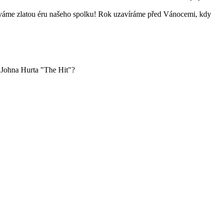
rožíváme zlatou éru našeho spolku! Rok uzavíráme před Vánocemi, kdy
u Johna Hurta "The Hit"?