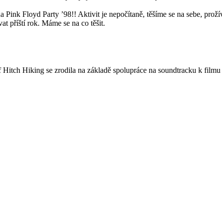
na Pink Floyd Party ’98!! Aktivit je nepočítaně, těšíme se na sebe, p
t příští rok. Máme se na co těšit.
 Hitch Hiking se zrodila na základě spolupráce na soundtracku k film