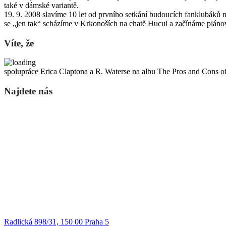
také v dámské variantě.
19. 9. 2008 slavíme 10 let od prvního setkání budoucích fanklubáků 
se „jen tak“ scházíme v Krkonoších na chatě Hucul a začínáme plánova
Víte, že
spolupráce Erica Claptona a R. Waterse na albu The Pros and Cons of
Najdete nás
Radlická 898/31, 150 00 Praha 5