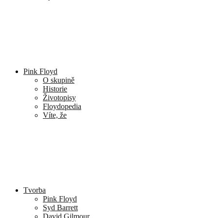
Pink Floyd
O skupině
Historie
Životopisy
Floydopedia
Víte, že
Tvorba
Pink Floyd
Syd Barrett
David Gilmour