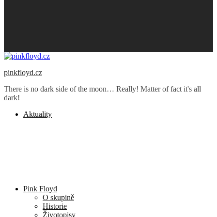
pinkfloyd.cz
There is no dark side of the moon… Really! Matter of fact it's all
dark!
Aktuality
Pink Floyd
O skupině
Historie
Životopisy