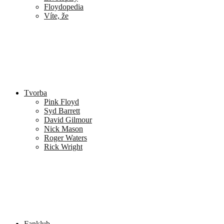
Floydopedia
Víte, že
Tvorba
Pink Floyd
Syd Barrett
David Gilmour
Nick Mason
Roger Waters
Rick Wright
Fanklub