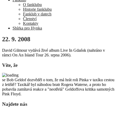
O fanklubu
Historie fanklubu
Fanklub v datech
Členství
Kontakty
Sbírka pro Hynka
22. 9. 2008
David Gilmour vydává živé album Live In Gdańsk (nahráno v
rámci On An Island Tour 26. srpna 2006).
Víte, že
se Bob Geldof dozvěděl o tom, že má hrát roli Pinka v taxíku cestou
z letiště? Taxikář byl náhodou bratr Rogera Waterse, a proto ho
pobavila zamítavá reakce a "neotřelá" Geldoffova kritika samotných
Pink Floyd.
Najdete nás