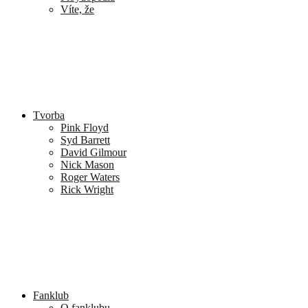
Víte, že
Tvorba
Pink Floyd
Syd Barrett
David Gilmour
Nick Mason
Roger Waters
Rick Wright
Fanklub
O fanklubu