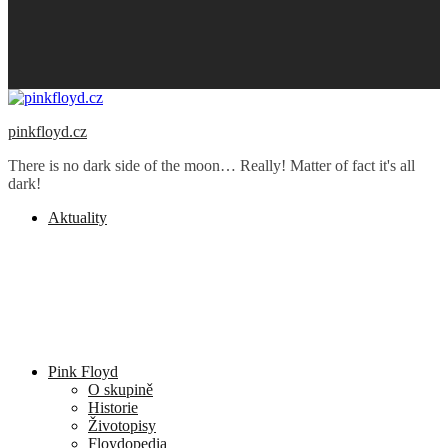
pinkfloyd.cz
There is no dark side of the moon… Really! Matter of fact it's all
dark!
Aktuality
Pink Floyd
O skupině
Historie
Životopisy
Floydopedia