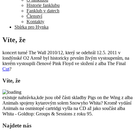
Historie fanklubu
Fanklub v datech
Členství
Kontakty
Sbírka pro Hynka
Víte, že
koncert turné The Wall 2010/12, který se odehrál 12.5. 2011 v
londýnské O2 Areně byl historicky prvním živým vystoupením, na
kterém vystoupili členové Pink Floyd ve složení z alba The Final
Cut
?
Víte, že
existuje nahrávka,kde jsou obě části skladby Pigs on the Wing z alba
Animals spojeny kytarovým solem Snowyho Whita? Kromě vydání
Animals na osmistopé cartridgi vyšla na CD až jako součást alba
Whita - Goldtop: Groups & Sessions z roku 95.
Najdete nás