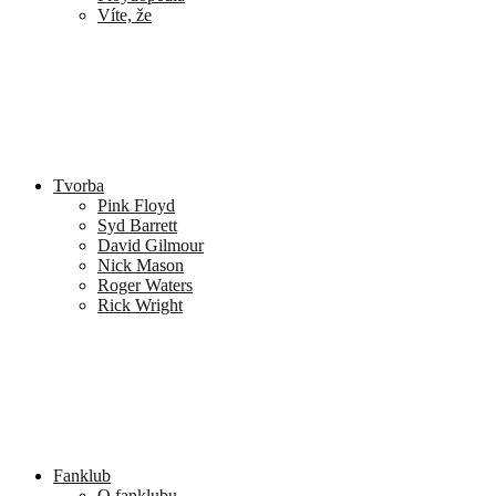
Víte, že
Tvorba
Pink Floyd
Syd Barrett
David Gilmour
Nick Mason
Roger Waters
Rick Wright
Fanklub
O fanklubu