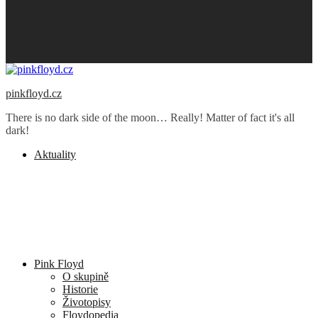
pinkfloyd.cz
There is no dark side of the moon… Really! Matter of fact it's all
dark!
Aktuality
Pink Floyd
O skupině
Historie
Životopisy
Floydopedia