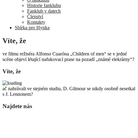
Historie fanklubu
Fanklub v datech
Členství
Kontakty
Sbírka pro Hynka
Víte, že
ve filmu režiséra Alfonso Cuaróna „Children of men“ se v jedné
scéne objeví létající nafukovací prase na pozadí „známé elekrárny“?
Víte, že
ač nahrávali ve stejném studiu, D. Gilmour se nikdy osobně nesetkal
s J. Lennonem?
Najdete nás