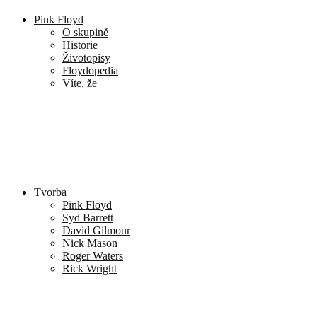
Pink Floyd
O skupině
Historie
Životopisy
Floydopedia
Víte, že
Tvorba
Pink Floyd
Syd Barrett
David Gilmour
Nick Mason
Roger Waters
Rick Wright