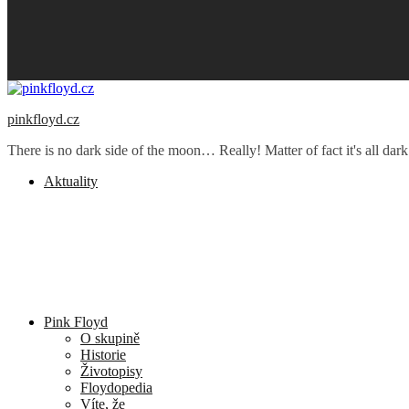
pinkfloyd.cz
There is no dark side of the moon… Really! Matter of fact it's all dark
Aktuality
Pink Floyd
O skupině
Historie
Životopisy
Floydopedia
Víte, že