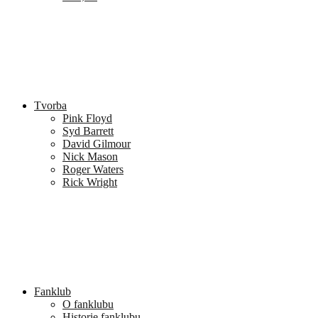
Tvorba
Pink Floyd
Syd Barrett
David Gilmour
Nick Mason
Roger Waters
Rick Wright
Fanklub
O fanklubu
Historie fanklubu